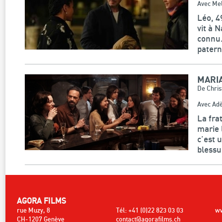
Avec Mel
Léo, 4
vit à 
connu.
paterne
MARI
De Chri
Avec Adè
La fra
marie 
c’est 
blessu
AGORA FILMS
rue Muzy, 8
Tél: +41 (0)22 823 03 03
ww
CH-1207 Genève
contact@agorafilms.ch