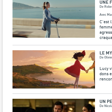
UNE 
De Rober
Avec Mar
C’est 
femme 
agress
craquan
LE MY
De Olivie
Lucy vi
dons e
rencont
UN PE
De Nicol