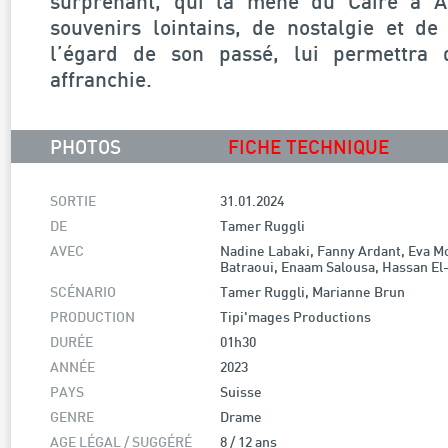
surprenant, qui la mène du Caire à Al
souvenirs lointains, de nostalgie et d
l’égard de son passé, lui permettra 
affranchie.
PHOTOS
FICHE TECHNIQUE
SORTIE
31.01.2024
DE
Tamer Ruggli
AVEC
Nadine Labaki, Fanny Ardant, Eva M
Batraoui, Enaam Salousa, Hassan El
SCÉNARIO
Tamer Ruggli, Marianne Brun
PRODUCTION
Tipi'mages Productions
DURÉE
01h30
ANNÉE
2023
PAYS
Suisse
GENRE
Drame
AGE LÉGAL / SUGGÉRÉ
8 / 12 ans