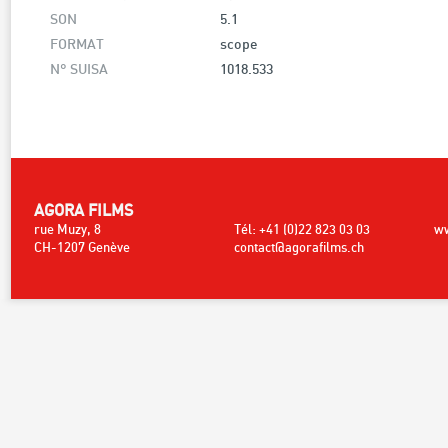
SON
5.1
FORMAT
scope
N° SUISA
1018.533
AGORA FILMS
rue Muzy, 8
Tél: +41 (0)22 823 03 03
ww
CH-1207 Genève
contact@agorafilms.ch