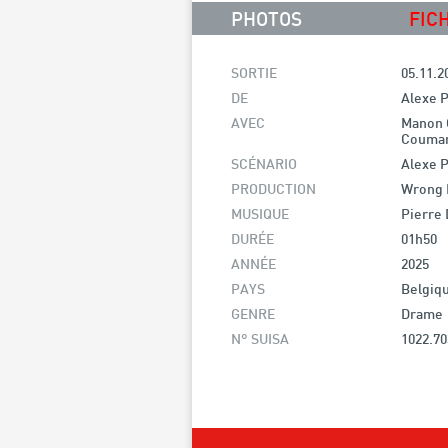
PHOTOS
FIC
SORTIE
05.11.2
DE
Alexe 
AVEC
Manon 
Couma
SCÉNARIO
Alexe 
PRODUCTION
Wrong 
MUSIQUE
Pierre
DURÉE
01h50
ANNÉE
2025
PAYS
Belgiq
GENRE
Drame
N° SUISA
1022.70