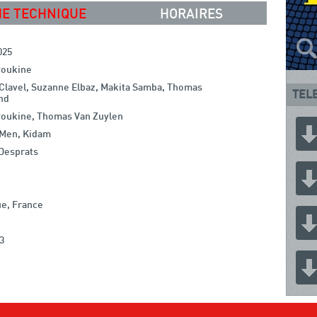
HE TECHNIQUE
HORAIRES
025
Poukine
Clavel, Suzanne Elbaz, Makita Samba, Thomas
TEL
nd
Poukine, Thomas Van Zuylen
Men, Kidam
 Desprats
ue, France
3