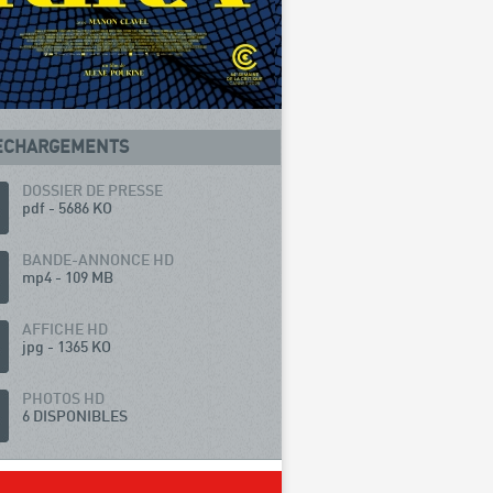
ECHARGEMENTS
DOSSIER DE PRESSE
pdf - 5686 KO
BANDE-ANNONCE HD
mp4 - 109 MB
AFFICHE HD
jpg - 1365 KO
PHOTOS HD
6 DISPONIBLES