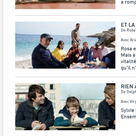
a romp
ET LA
De Rober
Avec Ari
Rosa e
Mais à 
vitali
qu'il n
RIEN 
De Delph
Avec Vir
Sylvie
Ensemb