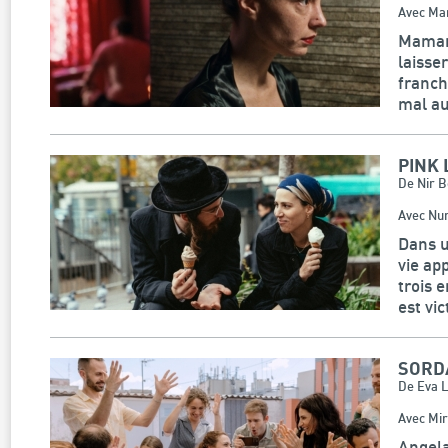
Avec Ma
Maman 
laisse
franch
mal au
PINK 
De Nir 
Avec Nur
Dans u
vie ap
trois 
est vi
SORD
De Eva L
Avec Mir
Angela