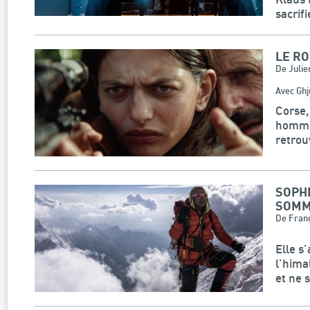
sacrifi
LE R
De Julie
Avec Ghj
Corse,
homme 
retrou
SOPHI
SOMM
De Fran
Elle s
l’hima
et ne 