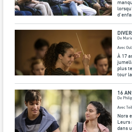
manqu
lorsqu
d’enfa
DIVE
De Marie
Avec Oul
À 17 a
jumell
plus t
tour la
16 AN
De Phili
Avec Teï
Nora e
Leurs 
dans u