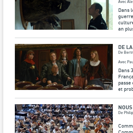
Avec Ale
Dans l
guerre
cultur
an plu
DE L
De Bertr
Avec Pau
Dans 3
França
passe 
et pro
NOUS
De Phili
Commen
Commen