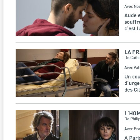
Avec Noé
Aude e
souffr
c’est l
LA F
De Cathe
Avec Val
Un cou
d’urge
des Gi
L'HOM
De Phili
Avec Fra
A Pari