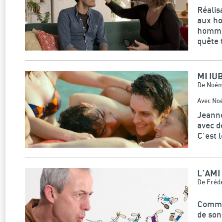
Réalis
aux ho
hommes
quête 
MI IU
De Noém
Avec Noé
Jeanne
avec d
C’est 
L'AMI
De Frédé
Commen
de son