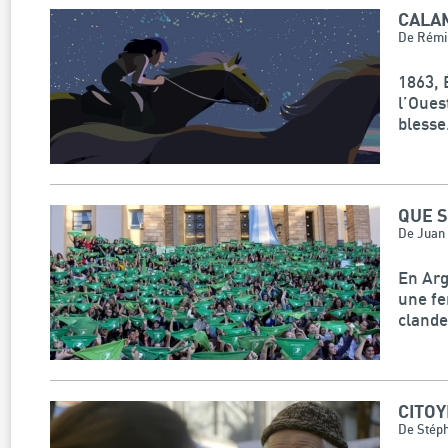
CALA
De Rémi
1863, 
l’Oues
blesse.
QUE S
De Juan
En Arg
une fe
clande
CITO
De Stép