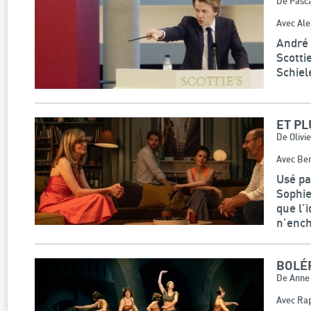
De Pasca
Avec Ale
André 
Scotti
Schiel
ET PL
De Olivi
Avec Ber
Usé pa
Sophie
que l’
n’ench
BOLÉ
De Anne
Avec Rap