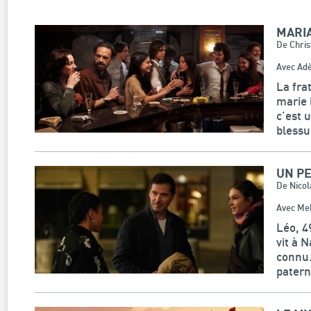
MARI
De Chri
Avec Adè
La fra
marie 
c’est 
blessu
UN PE
De Nicol
Avec Mel
Léo, 4
vit à 
connu.
paterne