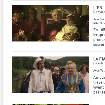
L'ENL
De Marc
Avec Pa
MALTESE
En 185
irrupt
prendr
secret 
LA FI
De Yola
Avec Yol
Amoure
travai
vivant
pas le