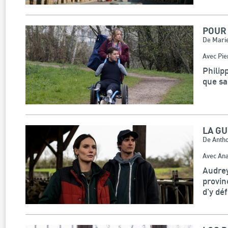
POUR
De Marie
Avec Pie
Philip
que sa 
LA GU
De Anth
Avec Ana
Audrey
provin
d'y déf