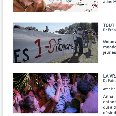
alias M
TOUT
De Frédé
Généra
monde 
jeunes
LA VR
De Fabi
Avec Mél
Anna, 
enfant
qui a 
désir d