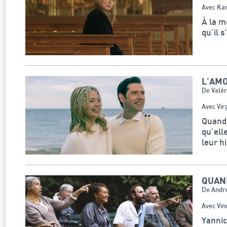
Avec Kar
À la m
qu’il 
L'AMO
De Valér
Avec Vir
Quand 
qu’ell
leur h
QUAN
De André
Avec Vin
Yannic