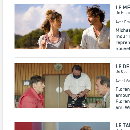
LE M
De Emma
Avec Emm
Michae
mourir
repren
nouvel
LE DE
De Quent
Avec Léa
Floren
amoure
Floren
ami Wi
LE TA