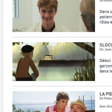
De Alex
Dans u
patien
rôles 
SLOC
De Jean-
Début 
garçon
dans le
LA PI
De Rober
Avec Ari