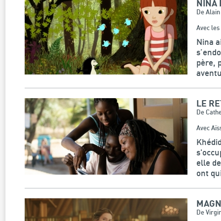
NINA 
De Alain
Avec les
Nina a
s’endo
père, 
aventu
LE R
De Cathe
Avec Aïs
Khédid
s'occu
elle de
ont qui
MAGN
De Virgi