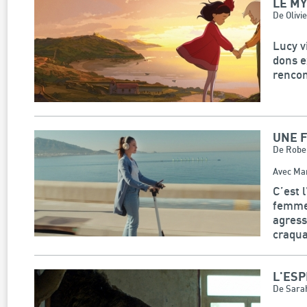
LE MY
De Olivie
Lucy vi
dons e
rencont
UNE 
De Rober
Avec Mar
C’est 
femme 
agress
craquan
L'ESP
De Sara