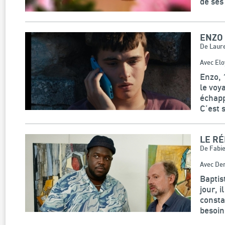
de ses
ENZO
De Laure
Avec Elo
Enzo, 
le voy
échapp
C’est 
LE R
De Fabi
Avec Den
Baptis
jour, 
consta
besoin