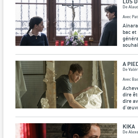
LOS 
De Alaud
Avec Pat
Ainara
bac et
généra
souhai
A PIE
De Valér
Avec Bas
Acheve
dire ê
dire a
d’œuvre
KIKA
De Alex