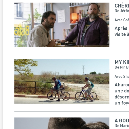
CHÈR
De Jérô
Avec Gré
Après 
visite
MY KI
De Nir 
Avec Sha
Aharon
une do
désorm
un foye
A GO
De Marie