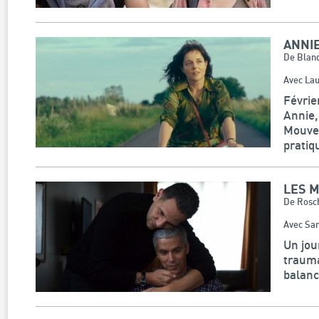
ANNI
De Bland
Avec Lau
Févrie
Annie,
Mouvem
pratiq
LES 
De Rosc
Avec Sa
Un jou
trauma
balanc