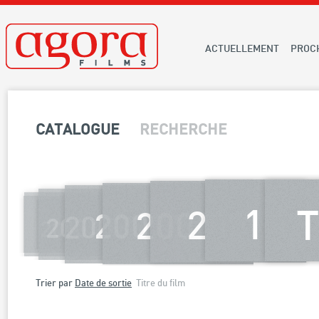
ACTUELLEMENT
PROC
CATALOGUE
RECHERCHE
199
2000
2001
2002
2003
2004
2005
2006
2007
2008
2009
2010
2011
2012
Trier par
Date de sortie
Titre du film