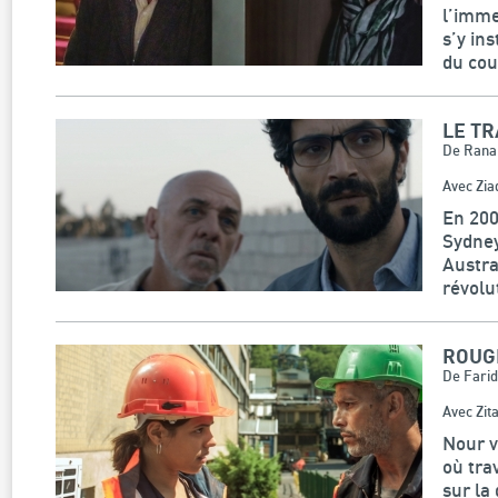
l’imme
s’y in
du cou
LE T
De Rana
Avec Zia
En 200
Sydney
Austral
révolu
ROUG
De Fari
Avec Zit
Nour v
où tra
sur la