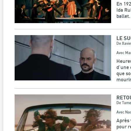
En 192
Ida Ru
ballet.
LE S
De Xavi
Avec Mar
Heureu
d’une 
que so
mourir
RETO
De Tame
Avec Nad
Après 
pour r