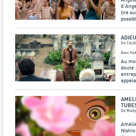
d’Ange
lire su
possib
ADIEU
De Cécil
Avec Hak
Au mom
doute :
entrep
appela
AMELI
TUBE
De Maïly
Amélie
Nishio