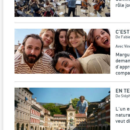
rôle j
C'EST
De Fabi
Avec Vin
Margue
demand
d’appr
compa
EN T
De Stéph
L’un e
natura
veut d