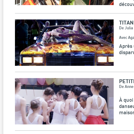
découv
TITAN
De Juli
Avec Aga
Après 
dispar
PETI
De Anne-
À quoi
danseu
maison,