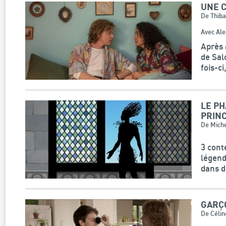
UNE 
De Thiba
Avec Ale
Après 
de Sal
fois-ci
LE PH
PRIN
De Miche
3 cont
légend
dans d
GARÇ
De Célin