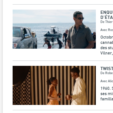
ENQU
D'ÉTA
De Thier
Avec Ros
Octobr
cannab
des st
Vilner
TWIS
De Rober
Avec Ali
1960. 
ses mi
famille