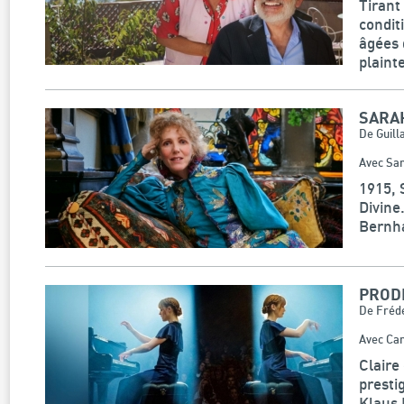
Tirant
condit
âgées 
plaint
SARAH
De Guill
Avec San
1915, 
Divine
Bernha
PROD
De Frédé
Avec Cam
Claire
presti
Klaus 