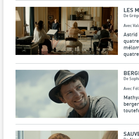
LES M
De Grég
Avec Val
Astrid
quatre
méloma
quatre
BERG
De Soph
Avec Fél
Mathya
berger
toutef
SAUVE